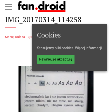
IMG_20170314_114258
Cookies
Maciej Kulesa
maciejkulesa
14 marca 2017
1
min
Stosujemy pliki cookies.
Więcej informacji
Pewnie, że akceptuję