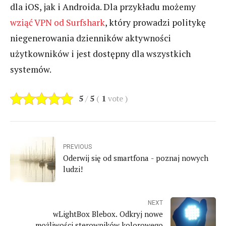
dla iOS, jak i Androida. Dla przykładu możemy
wziąć VPN od Surfshark
, który prowadzi politykę
niegenerowania dzienników aktywności
użytkowników i jest dostępny dla wszystkich
systemów.
5
/
5
(
1
vote
)
PREVIOUS
Oderwij się od smartfona - poznaj nowych
ludzi!
NEXT
wLightBox Blebox. Odkryj nowe
możliwości sterowników kolorowego