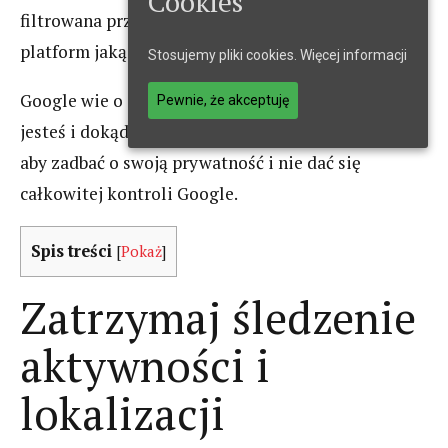
Cookies
filtrowana przez jedną z najpopularniejszych
platform jaką jest Google.
Stosujemy pliki cookies.
Więcej informacji
Google wie o Tobie więcej niż myślisz, wie gdzie
Pewnie, że akceptuję
jesteś i dokąd idziesz. Jednak jest kilka możliwości,
aby zadbać o swoją prywatność i nie dać się
całkowitej kontroli Google.
Spis treści
[
Pokaż
]
Zatrzymaj śledzenie
aktywności i
lokalizacji