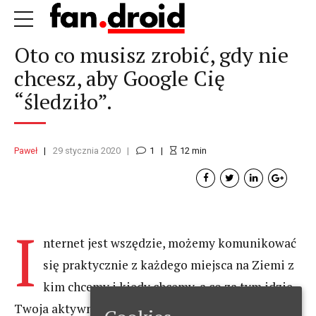
Oto co musisz zrobić, gdy nie
chcesz, aby Google Cię
“śledziło”.
Paweł
29 stycznia 2020
1
12
min
I
nternet jest wszędzie, możemy komunikować
się praktycznie z każdego miejsca na Ziemi z
kim chcemy i kiedy chcemy, a co za tym idzie
Twoja aktywność i lokalizacja jest skrupulatnie