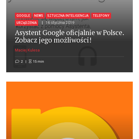
GOOGLE
NEWS
SZTUCZNA INTELIGENCJA
TELEFONY
16 stycznia 2019
URZĄDZENIA
Asystent Google oficjalnie w Polsce.
Zobacz jego możliwości!
Maciej Kulesa
2
15
min