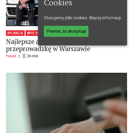
Cookies
Stosujemy pliki cookies.
Więcej informacji
Pewnie, że akceptuję
11 maja 2026
APLIKACJE
WPIS SPONSOROWANY
Najlepsze aplikacje, które ułatwią
przeprowadzkę w Warszawie
Paweł
26
min