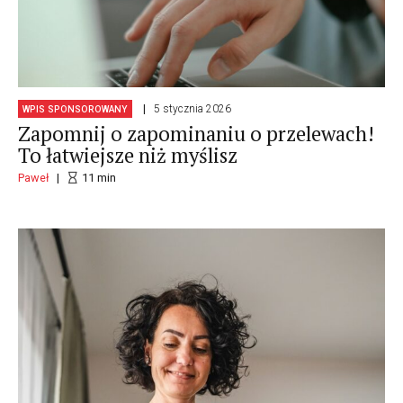
5 stycznia 2026
WPIS SPONSOROWANY
Zapomnij o zapominaniu o przelewach!
To łatwiejsze niż myślisz
Paweł
11
min