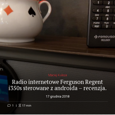
Maciej Kulesa
Radio internetowe Ferguson Regent
i350s sterowane z androida – recenzja.
17 grudnia 2018
1
17
min