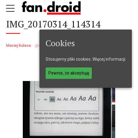
IMG_20170314_114314
Cookies
Maciej Kulesa
maciejkulesa
14 marca 2017
1
min
Stosujemy pliki cookies.
Więcej informacji
Pewnie, że akceptuję