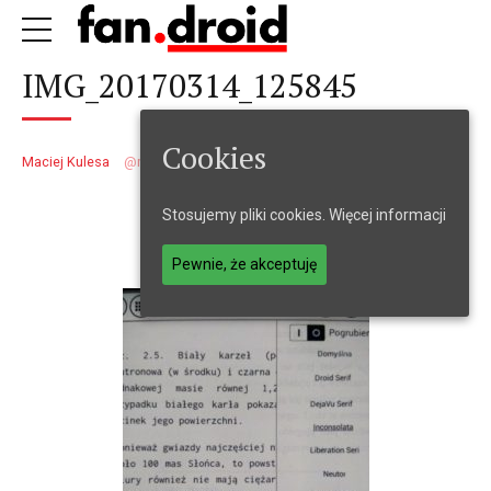
IMG_20170314_125845
Cookies
Maciej Kulesa
maciejkulesa
14 marca 2017
1
min
Stosujemy pliki cookies.
Więcej informacji
Pewnie, że akceptuję