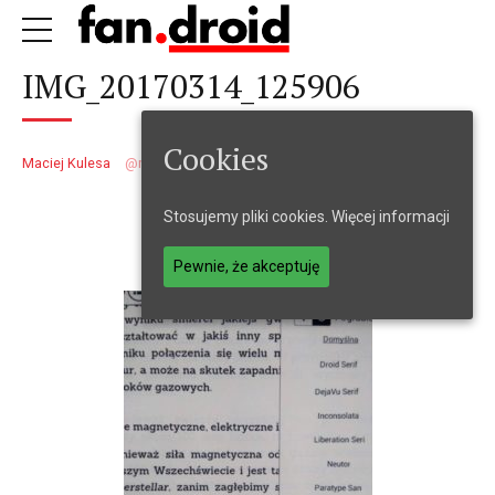
IMG_20170314_125906
Cookies
Maciej Kulesa
maciejkulesa
14 marca 2017
1
min
Stosujemy pliki cookies.
Więcej informacji
Pewnie, że akceptuję