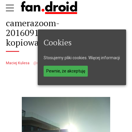
camerazoom-
20160914174609808-
kopiowanie
Cookies
Stosujemy pliki cookies.
Więcej informacji
Maciej Kulesa
maciejkulesa
30 września 2016
1
min
Pewnie, że akceptuję