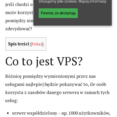
Stosujemy pliki cookies.
Więcej informacji
jeśli chodzi o ostatnią – ze wszystkich zasobów
może korzystać jeden klient. Pośrednią usługą
Pewnie, że akceptuję
pomiędzy nimi jest VPS. Kto powinien się na niego
zdecydować?
Spis treści
[
Pokaż
]
Co to jest VPS?
Różnicę pomiędzy wymienionymi przez nas
usługami najlepiej będzie pokazywać to, ile osób
korzysta z zasobów danego serwera w ramach tych
usług:
serwer współdzielony – np. 1000 użytkowników,