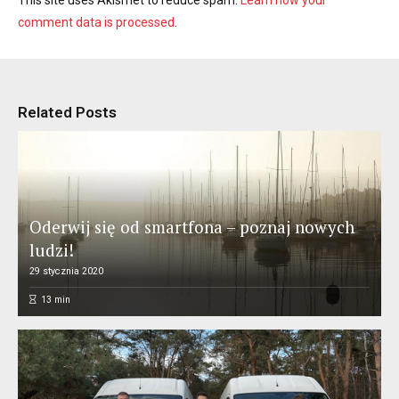
This site uses Akismet to reduce spam.
Learn how your
comment data is processed
.
Related Posts
Oderwij się od smartfona – poznaj nowych
ludzi!
29 stycznia 2020
13
min