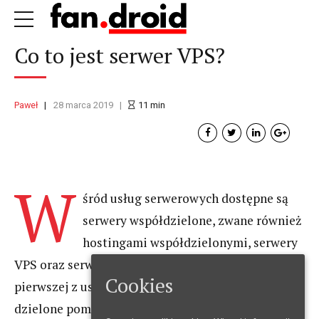
Co to jest serwer VPS?
Paweł
28 marca 2019
11
min
W
śród usług serwerowych dostępne są
serwery współdzielone, zwane również
hostingami współdzielonymi, serwery
VPS oraz serwery dedykowane. W przypadku
Cookies
pierwszej z usług zasoby serwera mogą być
dzielone pomiędzy setki użytkowników, natomiast