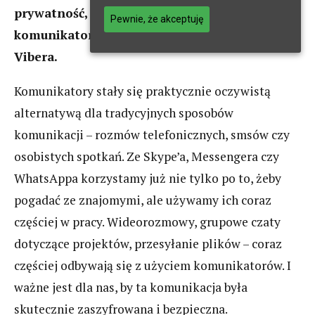
prywatność, a przy tym ma to, co inne
Pewnie, że akceptuję
komunikatory. Poznajcie wszystkie możliwości
Vibera.
Komunikatory stały się praktycznie oczywistą
alternatywą dla tradycyjnych sposobów
komunikacji – rozmów telefonicznych, smsów czy
osobistych spotkań. Ze Skype’a, Messengera czy
WhatsAppa korzystamy już nie tylko po to, żeby
pogadać ze znajomymi, ale używamy ich coraz
częściej w pracy. Wideorozmowy, grupowe czaty
dotyczące projektów, przesyłanie plików – coraz
częściej odbywają się z użyciem komunikatorów. I
ważne jest dla nas, by ta komunikacja była
skutecznie zaszyfrowana i bezpieczna.