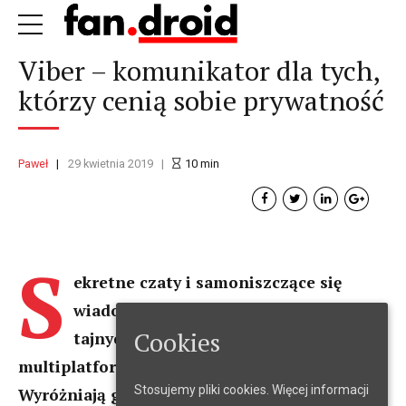
Viber – komunikator dla tych,
którzy cenią sobie prywatność
Paweł
29 kwietnia 2019
10
min
S
ekretne czaty i samoniszczące się
wiadomości? To nie aplikacja dla
Cookies
tajnych agentów, ale popularny
multiplatformowy komunikator Viber.
Stosujemy pliki cookies.
Więcej informacji
Wyróżniają go rozwiązania chroniące