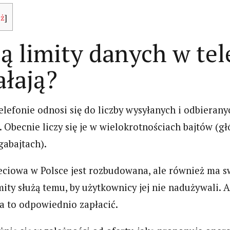
ym
płatności
Ferguson
aż
]
niem
WordPress na
i350s ste
ierowcy.
smartfonie i
androida
ą limity danych w tele
komputerze
recenzja.
ałają?
elefonie odnosi się do liczby wysyłanych i odbierany
 Obecnie liczy się je w wielokrotnościach bajtów (g
gabajtach).
ieciowa w Polsce jest rozbudowana, ale również ma s
ity służą temu, by użytkownicy jej nie nadużywali. A 
a to odpowiednio zapłacić.