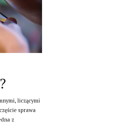
?
mnymi, liczącymi
zczęście sprawa
edna z