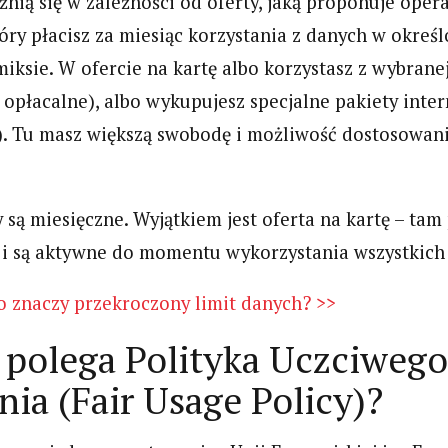
żnią się w zależności od oferty, jaką proponuje oper
ry płacisz za miesiąc korzystania z danych w określo
iksie. W ofercie na kartę albo korzystasz z wybranej
 opłacalne), albo wykupujesz specjalne pakiety inter
. Tu masz większą swobodę i możliwość dostosowani
y są miesięczne. Wyjątkiem jest oferta na kartę – ta
 i są aktywne do momentu wykorzystania wszystkich
o znaczy przekroczony limit danych? >>
polega Polityka Uczciwego
nia (Fair Usage Policy)?