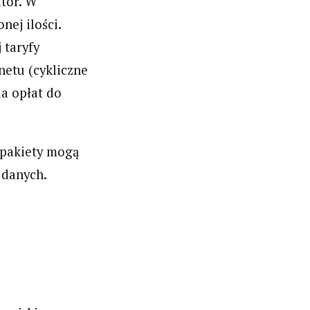
ator. W
nej ilości.
 taryfy
netu (cykliczne
a opłat do
m pakiety mogą
 danych.