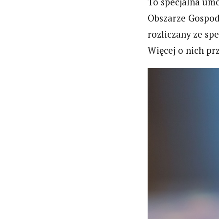
To specjalna umo
Obszarze Gospoda
rozliczany ze sp
Więcej o nich pr