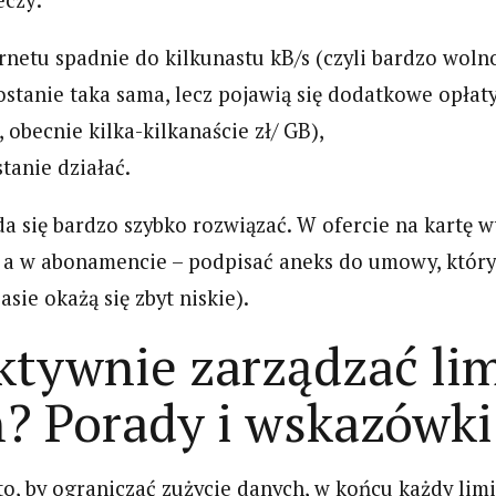
eczy:
rnetu spadnie do kilkunastu kB/s (czyli bardzo wolno
stanie taka sama, lecz pojawią się dodatkowe opłat
 obecnie kilka-kilkanaście zł/ GB),
stanie działać.
 da się bardzo szybko rozwiązać. W ofercie na kartę 
, a w abonamencie – podpisać aneks do umowy, któr
zasie okażą się zbyt niskie).
ektywnie zarządzać li
? Porady i wskazówki
 to, by ograniczać zużycie danych, w końcu każdy limi