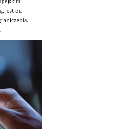
opejskim
, jest on
graniczenia.
.