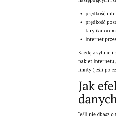
następujących rz
prędkość inte
prędkość pozo
taryfikatorem,
internet prze
Każdą z sytuacji
pakiet internetu
limity (jeśli po c
Jak ef
danych
Jeśli nie dbasz o