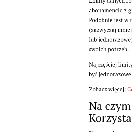
Limity danych ró
abonamencie z gó
Podobnie jest w m
(zazwyczaj mniej
lub jednorazowe)
swoich potrzeb.
Najczęściej limit
być jednorazowe
Zobacz więcej:
C
Na czym 
Korzysta