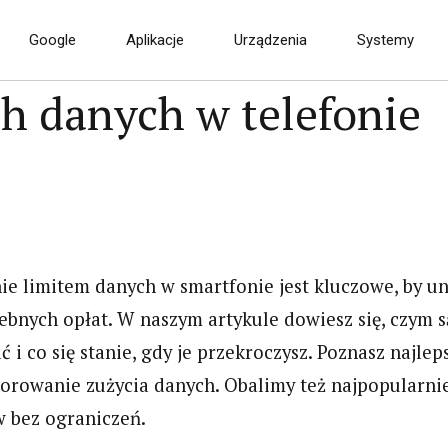
Google
Aplikacje
Urządzenia
Systemy
ch danych w telefonie
e
Aktualizacja Android 
Pie dla smartfonów,
tent Google oficjalnie
tabletów i przystawek
lsce. Zobacz jego
TV. Aktualizowana lis
iwości!
urządzeń.
ie limitem danych w smartfonie jest kluczowe, by u
ebnych opłat. W naszym artykule dowiesz się, czym są 
ć i co się stanie, gdy je przekroczysz. Poznasz najlep
rowanie zużycia danych. Obalimy też najpopularnie
a
 bez ograniczeń.
dowa
 in 1
FMP – szybkie
Radio in