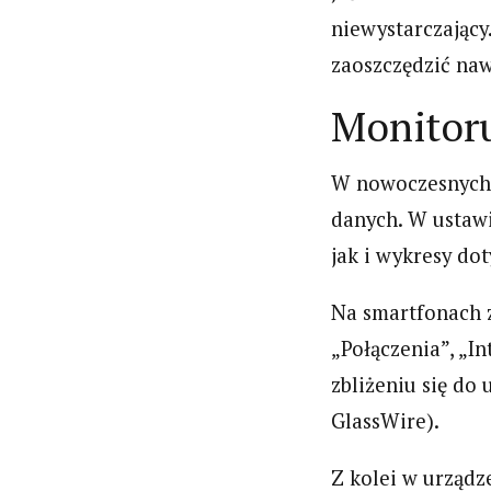
niewystarczający
zaoszczędzić naw
Monitoru
W nowoczesnych 
danych. W ustawi
jak i wykresy do
Na smartfonach z
„Połączenia”, „In
zbliżeniu się do
GlassWire).
Z kolei w urządz