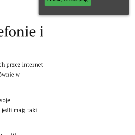
 Regent
przesiadka z
rowane z
Chromecast.
 –
Recenzja
fonie i
przystawki
ch przez internet
łównie w
woje
jeśli mają taki