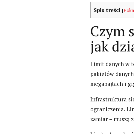
Pendrive Sandisk
niezbędn
Spis treści
[
Pok
32 GB dual USB
wyposaże
drive micro 3.
każdego k
Czym s
Opinia i recenzja
Recenzja
jak dzi
Limit danych w t
pakietów danych.
megabajtach i gi
Infrastruktura s
ograniczenia. Lim
zamiar – muszą z