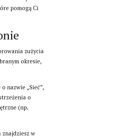
które pomogą Ci
onie
rowania zużycia
branym okresie,
 o nazwie „Sieć”,
strzeżenia o
ętrzne (np.
 znajdziesz w