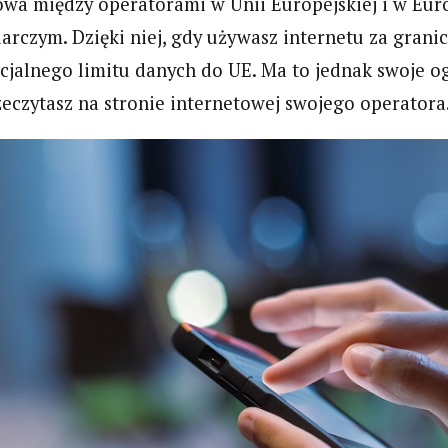
wa między operatorami w Unii Europejskiej i w Eur
rczym. Dzięki niej, gdy używasz internetu za granicą
ecjalnego limitu danych do UE. Ma to jednak swoje o
zeczytasz na stronie internetowej swojego operatora