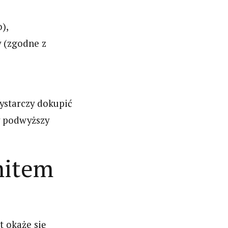
),
y (zgodne z
wystarczy dokupić
y podwyższy
mitem
t okaże się