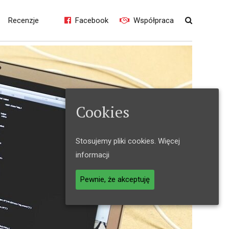
Recenzje
Facebook
Współpraca
9.0
Cookies
 do
Dark mode pojawi się w
ta
nadchodzącym Androidzie
Stosujemy pliki cookies.
Więcej
Q
informacji
Pewnie, że akceptuję
Ferguson FboxATV
ternetowe
– pozytywna