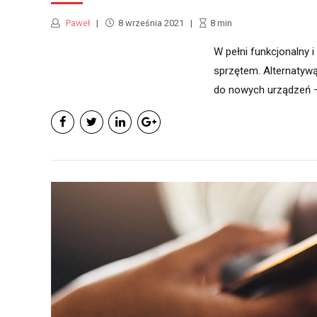
Paweł
8 września 2021
8
min
W pełni funkcjonalny 
sprzętem. Alternatywą
do nowych urządzeń – 