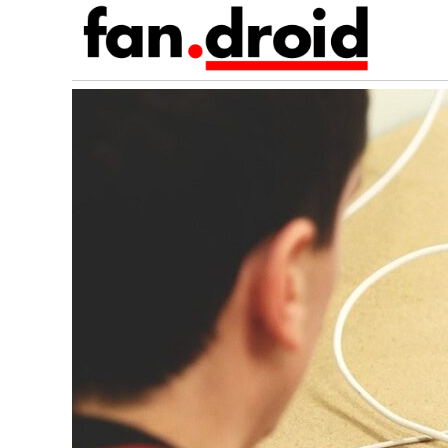
Zobacz wszystkie recenzj
Oto co musisz zrobić, gdy
Asys
nie chcesz, aby Google Cię
w Po
“śledziło”.
możl
5
/
5
(
1
vote
)
Ładowark
samocho
GRIFFIN 2