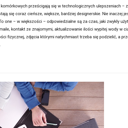
 komórkowych prześcigają się w technologicznych ulepszeniach – z
ają się coraz cieńsze, większe, bardziej designerskie. Nie inaczej j
. To one – w większości – odpowiedzialne są za czas, jaki zwykły uż
maile, kontakt ze znajomymi, aktualizowanie ilości wypitej wody w ci
ości fizycznej, zdjęcia którymi natychmiast trzeba się podzielić, a p
.