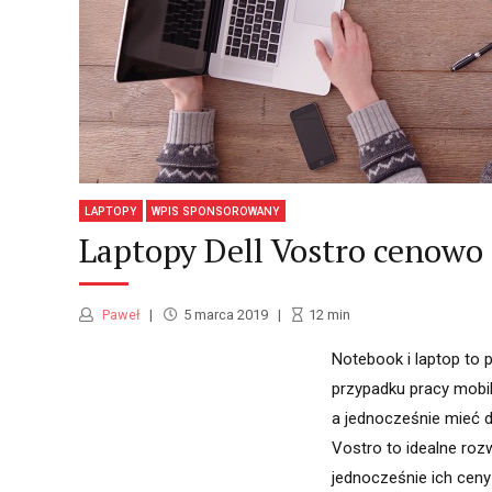
LAPTOPY
WPIS SPONSOROWANY
Laptopy Dell Vostro cenowo 
Paweł
5 marca 2019
12
min
Notebook i laptop to
przypadku pracy mobil
a jednocześnie mieć d
Vostro to idealne roz
jednocześnie ich ceny s