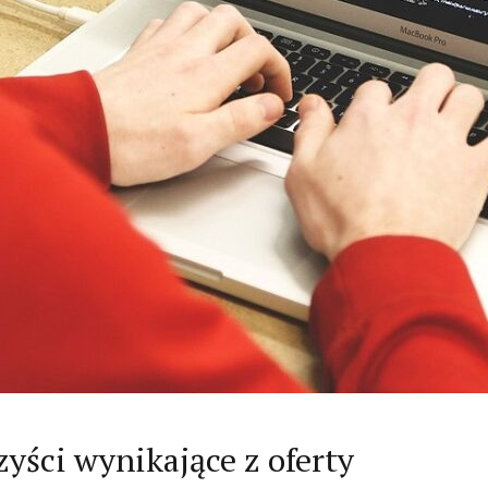
ym
płatności
Ferguson
niem
WordPress na
i350s ste
ierowcy.
smartfonie i
androida
komputerze
recenzja.
yści wynikające z oferty