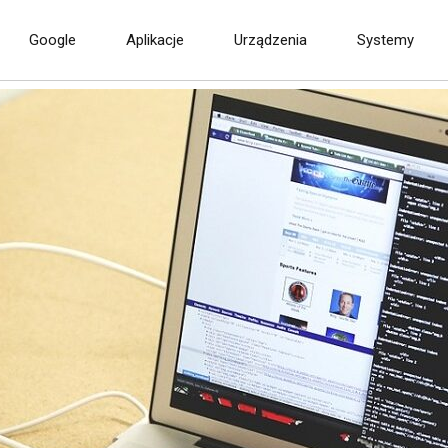
Google
Aplikacje
Urządzenia
Systemy
e
Aktualizacja Android 
Pie dla smartfonów,
tent Google oficjalnie
tabletów i przystawek
lsce. Zobacz jego
TV. Aktualizowana lis
iwości!
urządzeń.
a
dowa
 in 1
FMP – szybkie
Radio in