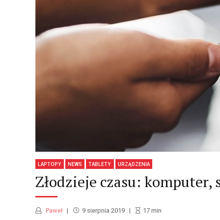
LAPTOPY
NEWS
TABLETY
URZĄDZENIA
Złodzieje czasu: komputer, s
Paweł
9 sierpnia 2019
17
min