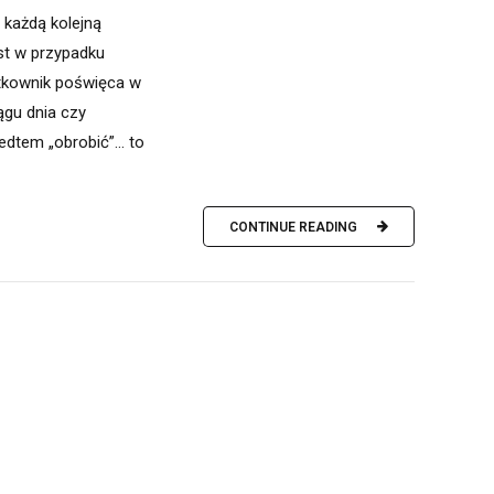
 każdą kolejną
est w przypadku
ytkownik poświęca w
ągu dnia czy
rzedtem „obrobić”… to
CONTINUE READING