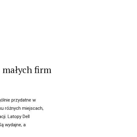
a małych firm
ólnie przydatne w
lku różnych miejscach,
ji. Latopy Dell
Są wydajne, a