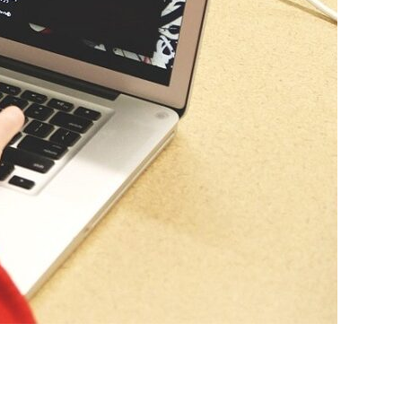
 Regent
przesiadka z
rowane z
Chromecast.
 –
Recenzja
przystawki