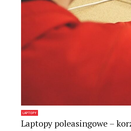
Pendrive Sandisk
niezbędn
32 GB dual USB
wyposaże
drive micro 3.
każdego k
Opinia i recenzja
Recenzja
5
/
5
(
1
vote
)
LAPTOPY
Laptopy poleasingowe – korz