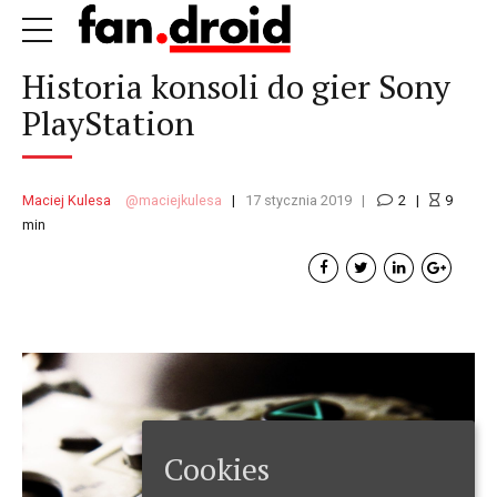
Historia konsoli do gier Sony
PlayStation
Maciej Kulesa
maciejkulesa
17 stycznia 2019
2
9
min
Cookies