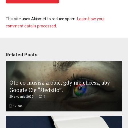
This site uses Akismet to reduce spam.
Learn how your
comment data is processed
.
Related Posts
Oto co musisz zrobić, gdy nie chcesz, aby
Google Cię “śledziło”.
29 stycznia 2020
1
12
min