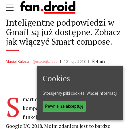
Inteligentne podpowiedzi w
Gmail są już dostępne. Zobacz
jak włączyć Smart compose.
Maciej Kulesa
maciejkulesa
10 maja 2018
4
min
Cookies
S
Stosujemy pliki cookies.
Więcej informacji
mart compose – inteligentne
Pewnie, że akceptuję
komponowanie wiadomości w Gmail. Taka
funkcja została przedstawiona podczas
Google I/O 2018. Moim zdaniem jest to bardzo