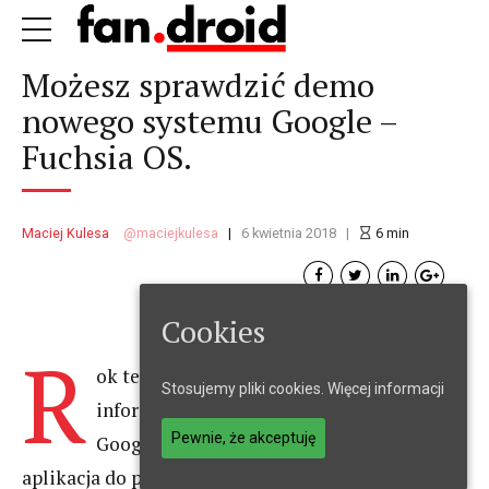
Możesz sprawdzić demo
nowego systemu Google –
Fuchsia OS.
Maciej Kulesa
maciejkulesa
6 kwietnia 2018
6
min
Cookies
R
ok temu zaczęły pojawiać się pierwsze
Stosujemy pliki cookies.
Więcej informacji
informacje na temat nowego systemu
Pewnie, że akceptuję
Google
Fuchsia OS
. Najpierw pojawiła się
aplikacja do pobrania. Był to plik APK, dzięki