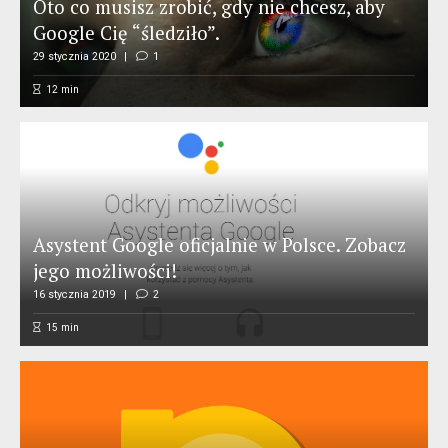
Oto co musisz zrobić, gdy nie chcesz, aby
Google Cię “śledziło”.
29 stycznia 2020
1
12
min
Asystent Google oficjalnie w Polsce. Zobacz
jego możliwości!
16 stycznia 2019
2
15
min