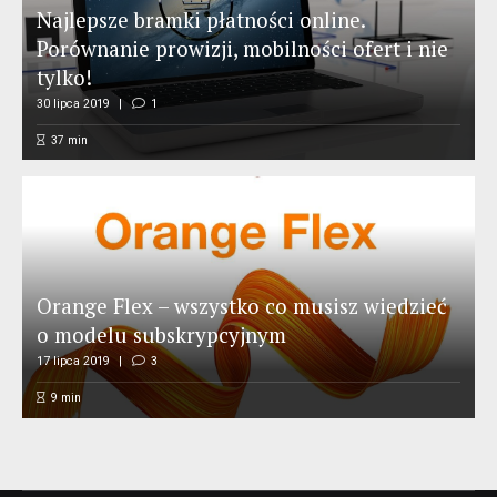
Najlepsze bramki płatności online.
Porównanie prowizji, mobilności ofert i nie
tylko!
30 lipca 2019
1
37
min
Orange Flex – wszystko co musisz wiedzieć
o modelu subskrypcyjnym
17 lipca 2019
3
9
min