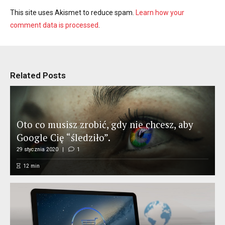
This site uses Akismet to reduce spam.
Learn how your
comment data is processed
.
Related Posts
Oto co musisz zrobić, gdy nie chcesz, aby
Google Cię “śledziło”.
29 stycznia 2020
1
12
min