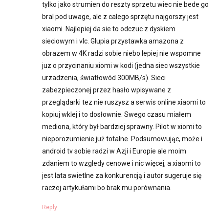
tylko jako strumien do reszty sprzetu wiec nie bede go
bral pod uwage, ale z calego sprzętu najgorszy jest
xiaomi. Najlepiej da sie to odczuc z dyskiem
sieciowym i vlc. Glupia przystawka amazona z
obrazem w 4K radzi sobie niebo lepiej nie wspomne
juz o przycinaniu xiomi w kodi (jedna siec wszystkie
urzadzenia, światłowód 300MB/s). Sieci
zabezpieczonej przez hasło wpisywane z
przeglądarki tez nie ruszysz a serwis online xiaomi to
kopiuj wklej i to dosłownie. Swego czasu miałem
mediona, który był bardziej sprawny. Pilot w xiomi to
nieporozumienie już totalne. Podsumowując, może i
android tv sobie radzi w Azji i Europie ale moim
zdaniem to wzgledy cenowe i nic więcej, a xiaomi to
jest lata swietlne za konkurencją i autor sugeruje się
raczej artykułami bo brak mu porównania.
Reply